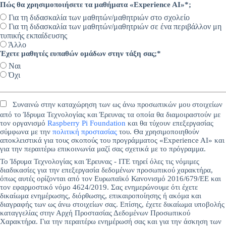
Πώς θα χρησιμοποιήσετε τα μαθήματα «Experience AI»*;
Για τη διδασκαλία των μαθητών/μαθητριών στο σχολείο
Για τη διδασκαλία των μαθητών/μαθητριών σε ένα περιβάλλον μη
τυπικής εκπαίδευσης
Άλλο
Έχετε μαθητές ευπαθών ομάδων στην τάξη σας;*
Ναι
Όχι
Συναινώ στην καταχώρηση των ως άνω προσωπικών μου στοιχείων
από το Ίδρυμα Τεχνολογίας και Έρευνας τα οποία θα διαμοιραστούν με
τον οργανισμό
Raspberry Pi Foundation
και θα τύχουν επεξεργασίας
σύμφωνα με την
πολιτική προστασίας
του. Θα χρησιμοποιηθούν
αποκλειστικά για τους σκοπούς του προγράμματος «Experience AI» και
για την περαιτέρω επικοινωνία μαζί σας σχετικά με το πρόγραμμα.
Το Ίδρυμα Τεχνολογίας και Έρευνας - ΙΤΕ τηρεί όλες τις νόμιμες
διαδικασίες για την επεξεργασία δεδομένων προσωπικού χαρακτήρα,
όπως αυτές ορίζονται από τον Ευρωπαϊκό Κανονισμό 2016/679/ΕΕ και
τον εφαρμοστικό νόμο 4624/2019. Σας ενημερώνουμε ότι έχετε
δικαίωμα ενημέρωσης, διόρθωσης, επικαιροποίησης ή ακόμα και
διαγραφής των ως άνω στοιχείων σας. Επίσης, έχετε δικαίωμα υποβολής
καταγγελίας στην Αρχή Προστασίας Δεδομένων Προσωπικού
Χαρακτήρα. Για την περαιτέρω ενημέρωσή σας και για την άσκηση των